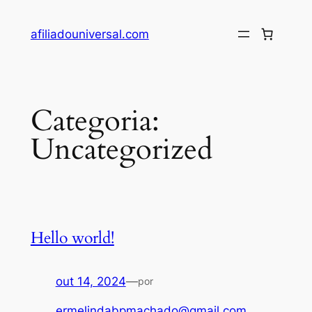
Pular
para
afiliadouniversal.com
o
conteúdo
Categoria:
Uncategorized
Hello world!
out 14, 2024
—
por
ermelindabpmachado@gmail.com