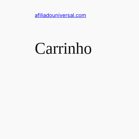
Pular
para
afiliadouniversal.com
o
conteúdo
Carrinho