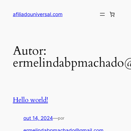
Pular
para
afiliadouniversal.com
o
conteúdo
Autor:
ermelindabpmachado
Hello world!
out 14, 2024
—
por
ermelindabpmachado@gmail.com