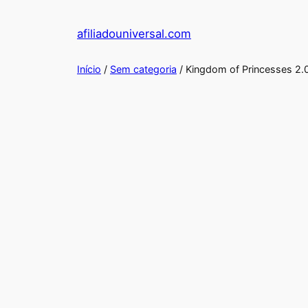
Pular
para
afiliadouniversal.com
o
conteúdo
Início
/
Sem categoria
/ Kingdom of Princesses 2.0