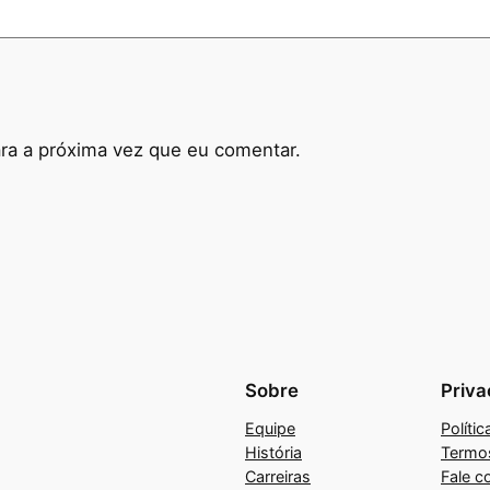
t
i
d
a
d
ra a próxima vez que eu comentar.
e
Sobre
Priva
Equipe
Políti
História
Termo
Carreiras
Fale c