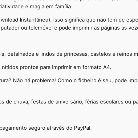
iatividade e magia em família.
n
c
ownload Instantâneo). Isso significa que não tem de espe
e
utador ou telemóvel e pode imprimir as páginas as vez
s
s
e
s, detalhados e lindos de princesas, castelos e reinos m
s
2
nítidos prontos para imprimir em formato A4.
.
0
intura? Não há problema! Como o ficheiro é seu, pode im
–
D
s de chuva, festas de aniversário, férias escolares ou p
i
g
i
t
o pagamento seguro através do PayPal.
a