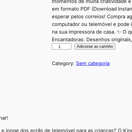
momentos de muita criatividade e m
em formato PDF (Download Instant
esperar pelos correios! Compra a
computador ou telemóvel e pode i
na sua impressora de casa. ✨ O que
Encantadoras: Desenhos originais
K
Adicionar ao carrinho
i
n
Category:
Sem categoria
g
d
o
m
o
f
P
har!
r
 e longe dos ecrãs de telemóvel para as crianças? O King
i